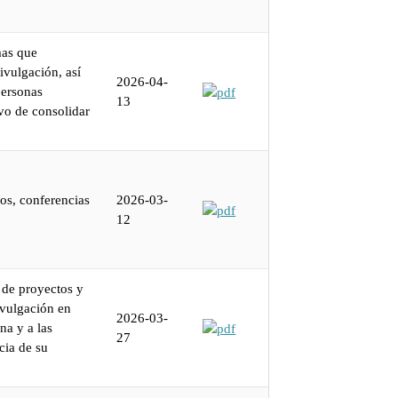
mas que
ivulgación, así
2026-04-
personas
13
vo de consolidar
vos, conferencias
2026-03-
12
o de proyectos y
ivulgación en
2026-03-
na y a las
27
cia de su