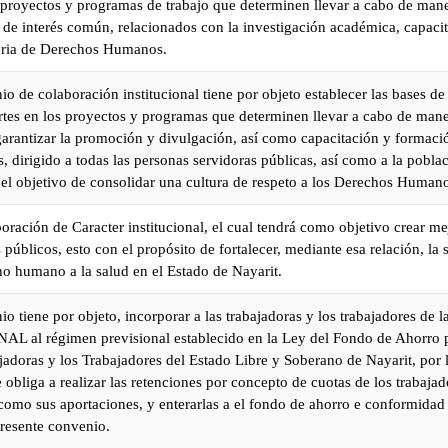
 proyectos y programas de trabajo que determinen llevar a cabo de man
s de interés común, relacionados con la investigación académica, capaci
eria de Derechos Humanos.
io de colaboración institucional tiene por objeto establecer las bases d
rtes en los proyectos y programas que determinen llevar a cabo de mane
garantizar la promoción y divulgación, así como capacitación y formaci
dirigido a todas las personas servidoras públicas, así como a la pobla
el objetivo de consolidar una cultura de respeto a los Derechos Human
ración de Caracter institucional, el cual tendrá como objetivo crear mej
úblicos, esto con el propósito de fortalecer, mediante esa relación, la
ho humano a la salud en el Estado de Nayarit.
io tiene por objeto, incorporar a las trabajadoras y los trabajadores d
al régimen previsional establecido en la Ley del Fondo de Ahorro pa
jadoras y los Trabajadores del Estado Libre y Soberano de Nayarit, por 
e obliga a realizar las retenciones por concepto de cuotas de los trabajad
 como sus aportaciones, y enterarlas a el fondo de ahorro e conformidad
presente convenio.