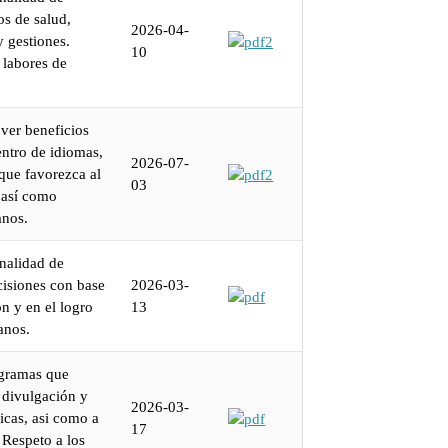
s de salud,
2026-04-
y gestiones.
10
labores de
ver beneficios
entro de idiomas,
2026-07-
 que favorezca al
03
 así como
anos.
nalidad de
cisiones con base
2026-03-
n y en el logro
13
anos.
ogramas que
 divulgación y
2026-03-
icas, asi como a
17
 Respeto a los