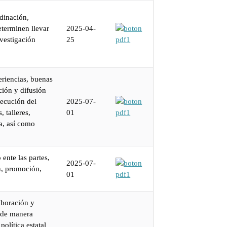
rdinación,
eterminen llevar
2025-04-
nvestigación
25
eriencias, buenas
ción y difusión
secución del
2025-07-
 talleres,
01
a, así como
ente las partes,
2025-07-
n, promoción,
01
aboración y
o de manera
olítica estatal