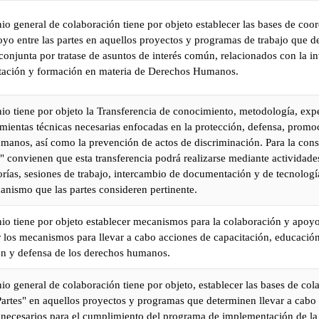
io general de colaboración tiene por objeto establecer las bases de coo
yo entre las partes en aquellos proyectos y programas de trabajo que d
onjunta por tratase de asuntos de interés común, relacionados con la i
tación y formación en materia de Derechos Humanos.
io tiene por objeto la Transferencia de conocimiento, metodología, exp
amientas técnicas necesarias enfocadas en la protección, defensa, promo
manos, así como la prevención de actos de discriminación. Para la con
s" convienen que esta transferencia podrá realizarse mediante actividades,
orías, sesiones de trabajo, intercambio de documentación y de tecnologí
anismo que las partes consideren pertinente.
io tiene por objeto establecer mecanismos para la colaboración y apoyo 
ar los mecanismos para llevar a cabo acciones de capacitación, educació
ión y defensa de los derechos humanos.
io general de colaboración tiene por objeto, establecer las bases de col
Partes" en aquellos proyectos y programas que determinen llevar a cab
necesarios para el cumplimiento del programa de implementación de la p