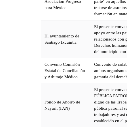
Asociación Progreso
parte" en aquellos
para México
tratarse de asunto
formación en mat
El presente conven
apoyo entre las pa
H. ayuntamiento de
relacionados con 
Santiago Ixcuintla
Derechos humanos, 
del municipio con 
Convenio Comisión
Convenio de colabo
Estatal de Conciliación
ambos organismos p
y Arbitraje Médico
garantía del derec
El presente conven
PÚBLICA PATRONAL 
Fondo de Ahorro de
digno de las Traba
Nayarit (FAN)
pública patronal s
trabajadores y así
establecido en el 