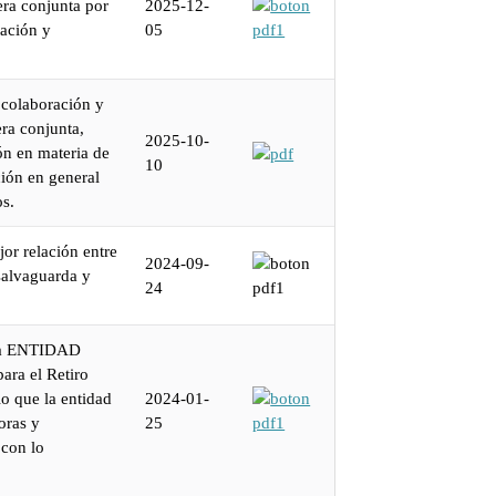
era conjunta por
2025-12-
tación y
05
e colaboración y
ra conjunta,
2025-10-
ón en materia de
10
ción en general
os.
or relación entre
2024-09-
 salvaguarda y
24
e la ENTIDAD
ra el Retiro
lo que la entidad
2024-01-
oras y
25
 con lo