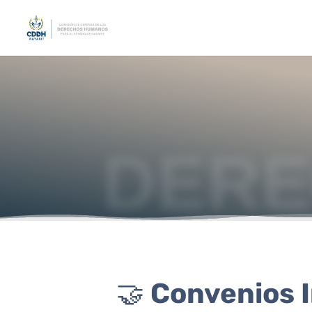
// No mostrar titulo de la imagen al pasar el cursos sobre ella
DERE
🤝
Convenios I