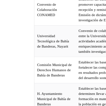
Convenio de
promover capacita
Colaboración
recepción y remisi
CONAMED
Emisión de dictám
investigación de 
Convenio de colab
Universidad
entre la Universid
Tecnológica de Bahía
actividades académ
de Banderas, Nayarit
enriquecimiento ac
también investiga
Establecer las ba
Comisión Municipal de
fortalecer las com
Derechos Humanos de
en resultados prob
Bahía de Banderas
del desarrollo sos
Establecer las ba
H. Ayuntamiento
determinen llevar 
Municipal de Bahía de
formación en mate
Banderas
la población en g