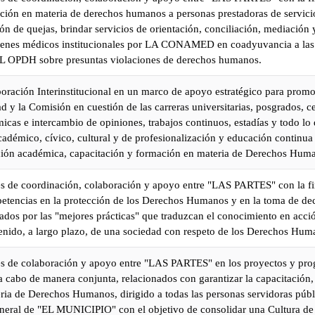
ción en materia de derechos humanos a personas prestadoras de servicio
ón de quejas, brindar servicios de orientación, conciliación, mediación 
enes médicos institucionales por LA CONAMED en coadyuvancia a las 
EL OPDH sobre presuntas violaciones de derechos humanos.
oración Interinstitucional en un marco de apoyo estratégico para promo
ad y la Comisión en cuestión de las carreras universitarias, posgrados, c
icas e intercambio de opiniones, trabajos continuos, estadías y todo lo
adémico, cívico, cultural y de profesionalización y educación continua
ción académica, capacitación y formación en materia de Derechos Hum
ses de coordinación, colaboración y apoyo entre "LAS PARTES" con la fi
petencias en la protección de los Derechos Humanos y en la toma de de
ados por las "mejores prácticas" que traduzcan el conocimiento en acció
tenido, a largo plazo, de una sociedad con respeto de los Derechos Hum
ses de colaboración y apoyo entre "LAS PARTES" en los proyectos y pr
a cabo de manera conjunta, relacionados con garantizar la capacitación,
ria de Derechos Humanos, dirigido a todas las personas servidoras públ
eneral de "EL MUNICIPIO" con el objetivo de consolidar una Cultura de