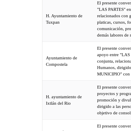
El presente conven
"LAS PARTES" en l
H. Ayuntamiento de
relacionados con g
Tuxpan
platicas, cursos, 
comunicación, prom
demás labores de n
El presente conven
apoyo entre "LAS 
Ayuntamiento de
conjunta, relacion
Compostela
Humanos, dirigido 
MUNICIPIO" con el
El presente conven
proyectos y progr
H. ayuntamiento de
promoción y divul
Ixtlán del Rio
dirigido a las per
objetivo de conso
El presente conven