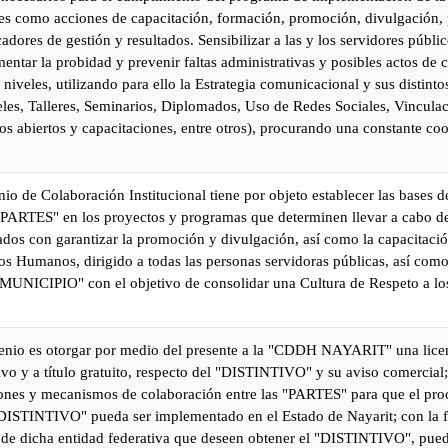
les como acciones de capacitación, formación, promoción, divulgación,
adores de gestión y resultados. Sensibilizar a las y los servidores públic
entar la probidad y prevenir faltas administrativas y posibles actos de 
 niveles, utilizando para ello la Estrategia comunicacional y sus distint
eles, Talleres, Seminarios, Diplomados, Uso de Redes Sociales, Vinculac
s abiertos y capacitaciones, entre otros), procurando una constante co
io de Colaboración Institucional tiene por objeto establecer las bases 
PARTES" en los proyectos y programas que determinen llevar a cabo d
ados con garantizar la promoción y divulgación, así como la capacitaci
s Humanos, dirigido a todas las personas servidoras públicas, así como
 MUNICIPIO" con el objetivo de consolidar una Cultura de Respeto a l
venio es otorgar por medio del presente a la "CDDH NAYARIT" una licen
ivo y a título gratuito, respecto del "DISTINTIVO" y su aviso comercial
iones y mecanismos de colaboración entre las "PARTES" para que el proc
 "DISTINTIVO" pueda ser implementado en el Estado de Nayarit; con la f
 de dicha entidad federativa que deseen obtener el "DISTINTIVO", pue