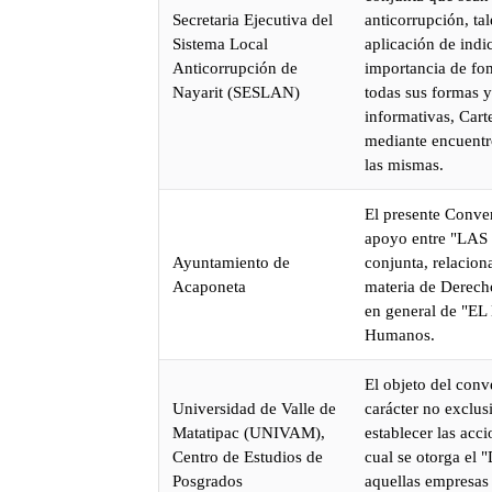
Secretaria Ejecutiva del
anticorrupción, ta
Sistema Local
aplicación de indic
Anticorrupción de
importancia de fom
Nayarit (SESLAN)
todas sus formas y
informativas, Cart
mediante encuentro
las mismas.
El presente Conven
apoyo entre "LAS 
Ayuntamiento de
conjunta, relacion
Acaponeta
materia de Derecho
en general de "EL
Humanos.
El objeto del con
Universidad de Valle de
carácter no exclus
Matatipac (UNIVAM),
establecer las acc
Centro de Estudios de
cual se otorga el
Posgrados
aquellas empresas