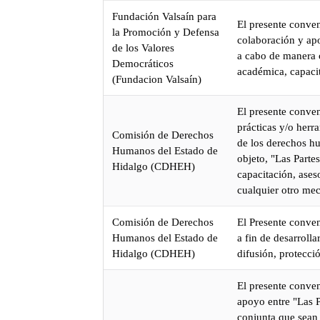
Fundación Valsaín para
El presente conven
la Promoción y Defensa
colaboración y apo
de los Valores
a cabo de manera c
Democráticos
académica, capaci
(Fundacion Valsaín)
El presente conven
prácticas y/o herr
Comisión de Derechos
de los derechos hu
Humanos del Estado de
objeto, "Las Parte
Hidalgo (CDHEH)
capacitación, ases
cualquier otro mec
Comisión de Derechos
El Presente conven
Humanos del Estado de
a fin de desarroll
Hidalgo (CDHEH)
difusión, protecc
El presente conven
apoyo entre "Las 
conjunta que sean 