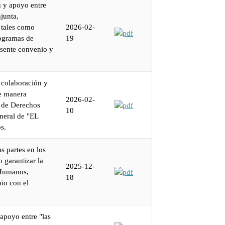
n y apoyo entre
junta,
 tales como
2026-02-
rogramas de
19
esente convenio y
e colaboración y
e manera
2026-02-
a de Derechos
10
eneral de "EL
s.
s partes en los
 garantizar la
2025-12-
 Humanos,
18
pio con el
 apoyo entre "las